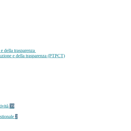
 e della trasparenza
ruzione e della trasparenza (PTPCT)
tività
39
stionale
2