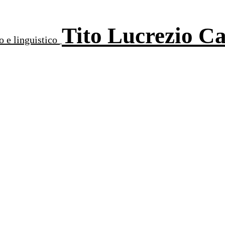
Tito Lucrezio C
o e linguistico