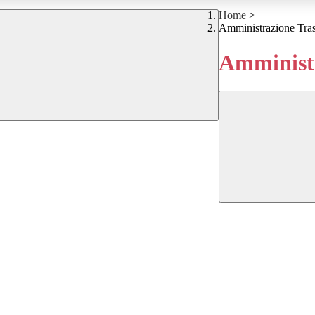
Home
>
Amministrazione Tra
Amministr