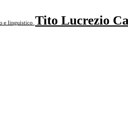
Tito Lucrezio C
o e linguistico