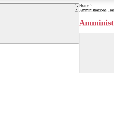
Home
>
Amministrazione Tra
Amministr