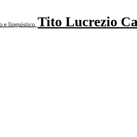
Tito Lucrezio C
o e linguistico