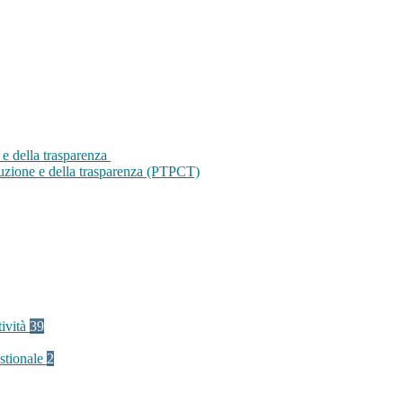
 e della trasparenza
ruzione e della trasparenza (PTPCT)
tività
39
stionale
2