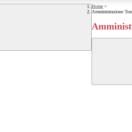
Home
>
Amministrazione Tra
Amministr