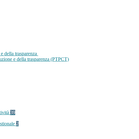
 e della trasparenza
ruzione e della trasparenza (PTPCT)
tività
39
stionale
2