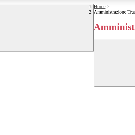
Home
>
Amministrazione Tra
Amministr