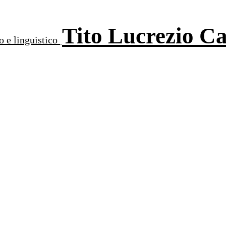
Tito Lucrezio C
o e linguistico