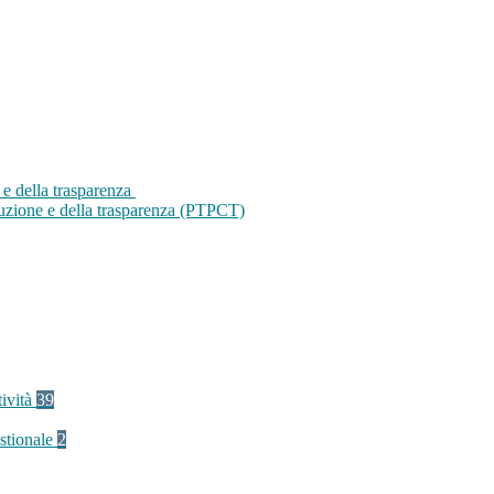
 e della trasparenza
ruzione e della trasparenza (PTPCT)
tività
39
stionale
2