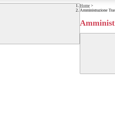
Home
>
Amministrazione Tra
Amministr