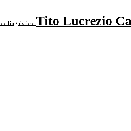
Tito Lucrezio C
o e linguistico