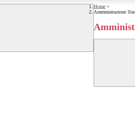
Home
>
Amministrazione Tra
Amministr