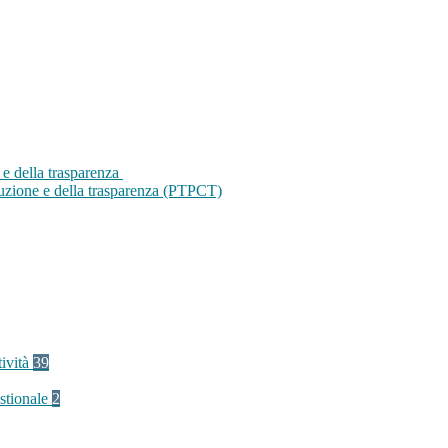
 e della trasparenza
ruzione e della trasparenza (PTPCT)
tività
39
stionale
2