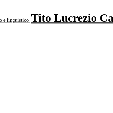
Tito Lucrezio C
o e linguistico