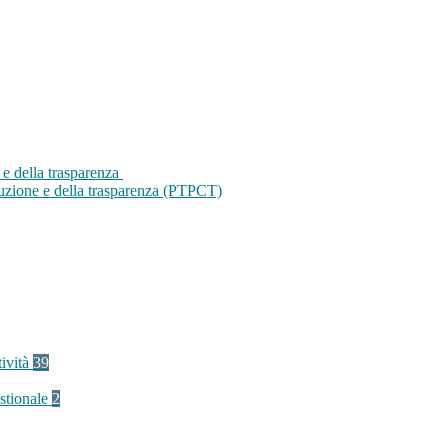
 e della trasparenza
ruzione e della trasparenza (PTPCT)
tività
39
stionale
2