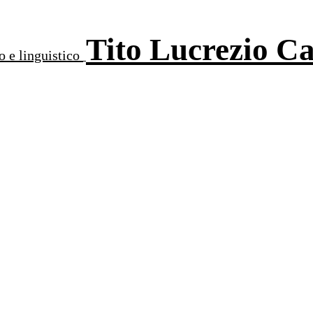
Tito Lucrezio C
o e linguistico