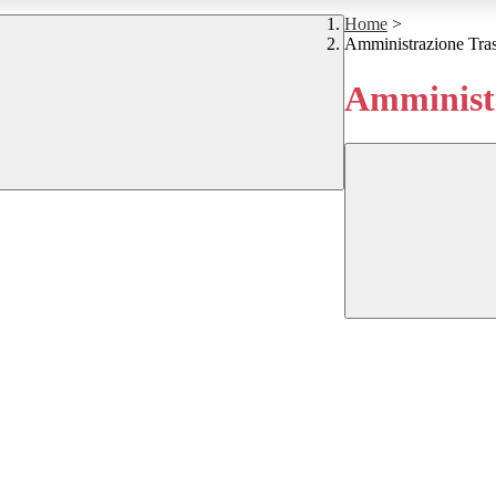
Home
>
Amministrazione Tra
Amministr